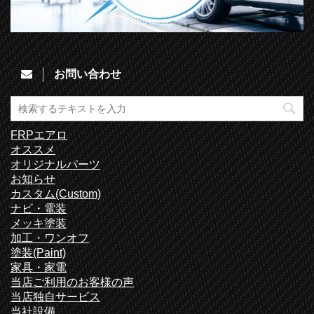
お問い合わせ
FRPエアロ
オススメ
オリジナルパーツ
お知らせ
カスタム(Custom)
ナビ・電装
メッキ塗装
加工・ワンオフ
塗装(Paint)
家具・家電
当店ご利用のお客様の声
当店独自サービス
当社設備