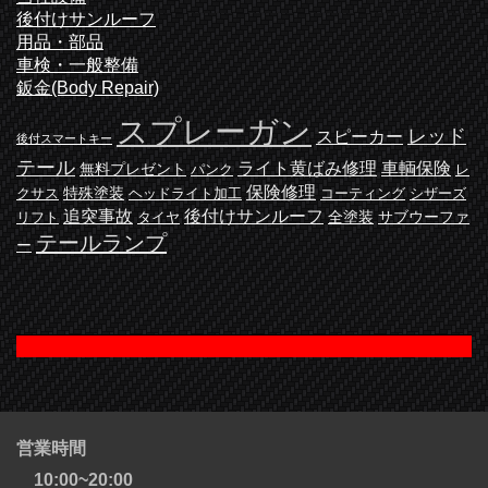
後付けサンルーフ
用品・部品
車検・一般整備
鈑金(Body Repair)
スプレーガン
レッド
スピーカー
後付スマートキー
テール
ライト黄ばみ修理
車輌保険
無料プレゼント
パンク
レ
保険修理
特殊塗装
クサス
ヘッドライト加工
コーティング
シザーズ
追突事故
後付けサンルーフ
全塗装
サブウーファ
リフト
タイヤ
テールランプ
ー
営業時間
10:00~20:00