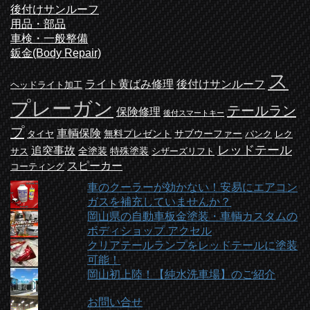
後付けサンルーフ
用品・部品
車検・一般整備
鈑金(Body Repair)
ス
ライト黄ばみ修理
後付けサンルーフ
ヘッドライト加工
プレーガン
テールラン
保険修理
後付スマートキー
プ
車輌保険
無料プレゼント
サブウーファー
タイヤ
パンク
レク
レッドテール
追突事故
全塗装
特殊塗装
サス
シザーズリフト
スピーカー
コーティング
車のクーラーが効かない！安易にエアコン
ガスを補充していませんか？
岡山県の自動車板金塗装・車輌カスタムの
ボディショップ アクセル
クリアテールランプをレッドテールに塗装
可能！
岡山初上陸！【純水洗車場】のご紹介
お問い合せ