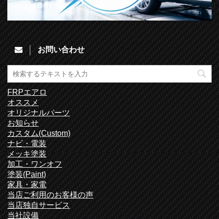
お問い合わせ
FRPエアロ
オススメ
オリジナルパーツ
お知らせ
カスタム(Custom)
ナビ・電装
メッキ塗装
加工・ワンオフ
塗装(Paint)
家具・家電
当店ご利用のお客様の声
当店独自サービス
当社設備