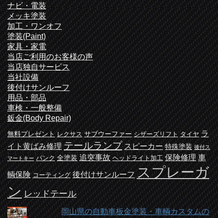
ナビ・電装
メッキ塗装
加工・ワンオフ
塗装(Paint)
家具・家電
当店ご利用のお客様の声
当店独自サービス
当社設備
後付けサンルーフ
用品・部品
車検・一般整備
鈑金(Body Repair)
ラ
無料プレゼント
サブウーファー
レクサス
シザーズリフト
タイヤ
テールランプ
イト黄ばみ修理
スピーカー
特殊塗装
後付ス
追突事故
保険修理
車
全塗装
パンク
ヘッドライト加工
マートキー
スプレーガ
輌保険
後付けサンルーフ
コーティング
ン
レッドテール
岡山県の自動車板金塗装・車輌カスタムの