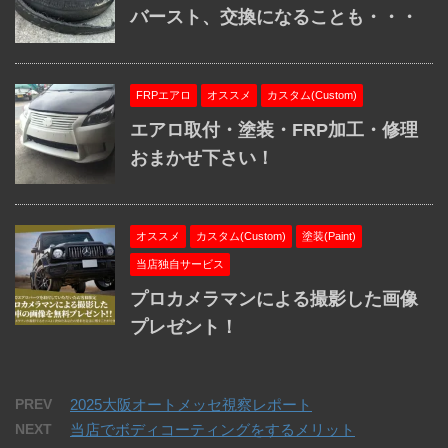
バースト、交換になることも・・・
FRPエアロ
オススメ
カスタム(Custom)
エアロ取付・塗装・FRP加工・修理
おまかせ下さい！
オススメ
カスタム(Custom)
塗装(Paint)
当店独自サービス
プロカメラマンによる撮影した画像
プレゼント！
PREV
2025大阪オートメッセ視察レポート
NEXT
当店でボディコーティングをするメリット