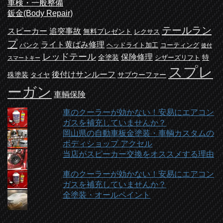
車検・一般整備
鈑金(Body Repair)
テールラン
スピーカー
追突事故
無料プレゼント
レクサス
プ
ライト黄ばみ修理
パンク
ヘッドライト加工
コーティング
後付
レッドテール
保険修理
全塗装
特
シザーズリフト
スマートキー
スプレ
後付けサンルーフ
殊塗装
サブウーファー
タイヤ
ーガン
車輌保険
車のクーラーが効かない！安易にエアコン
ガスを補充していませんか？
岡山県の自動車板金塗装・車輌カスタムの
ボディショップ アクセル
当店がスピーカー交換をオススメする理由
車のクーラーが効かない！安易にエアコン
ガスを補充していませんか？
全塗装・オールペイント