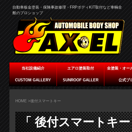
自動車板金塗装・保険事故修理・FRPボディKIT取付など車輌全
般のプロショップ
当社設備紹介
エアロ塗装取付
全塗装・オー
CUSTOM GALLERY
SUNROOF GALLER
公式ブ
HOME
>
後付スマートキー
「 後付スマートキー 