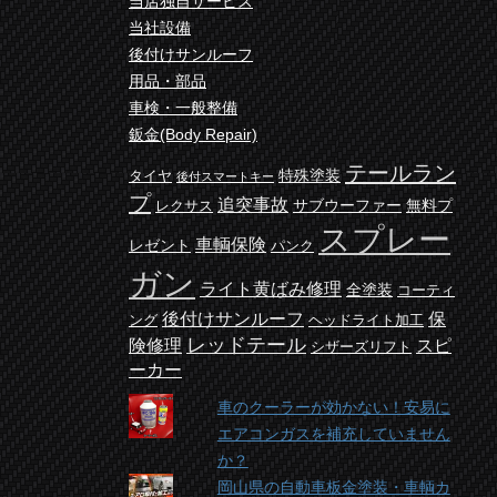
当店独自サービス
当社設備
後付けサンルーフ
用品・部品
車検・一般整備
鈑金(Body Repair)
テールラン
特殊塗装
タイヤ
後付スマートキー
プ
追突事故
サブウーファー
無料プ
レクサス
スプレー
車輌保険
レゼント
パンク
ガン
ライト黄ばみ修理
全塗装
コーティ
後付けサンルーフ
保
ング
ヘッドライト加工
レッドテール
険修理
スピ
シザーズリフト
ーカー
車のクーラーが効かない！安易に
エアコンガスを補充していません
か？
岡山県の自動車板金塗装・車輌カ