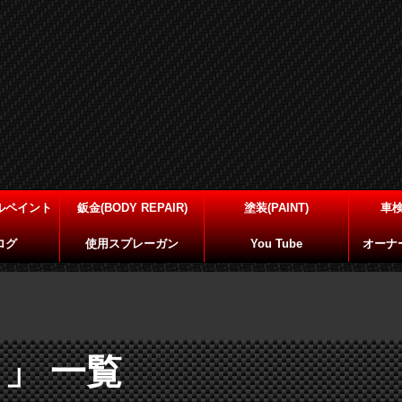
ルペイント
鈑金(BODY REPAIR)
塗装(PAINT)
車
ログ
使用スプレーガン
You Tube
オーナ
」 一覧