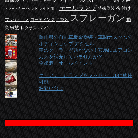
レッドテール
輌保険
スピーカー
サブウーファー
タイヤ
後付
テールランプ
後付け
特殊塗装
ヘッドライト加工
スマートキー
スプレーガン
サンルーフ
追
全塗装
コーティング
突事故
レクサス
パンク
岡山県の自動車板金塗装・車輌カスタムの
ボディショップ アクセル
車のクーラーが効かない！安易にエアコン
ガスを補充していませんか？
全塗装・オールペイント
クリアテールランプをレッドテールに塗装
可能！
お問い合せ