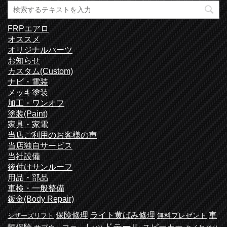
FRPエアロ
オススメ
オリジナルパーツ
お知らせ
カスタム(Custom)
ナビ・電装
メッキ塗装
加工・ワンオフ
塗装(Paint)
家具・家電
当店ご利用のお客様の声
当店独自サービス
当社設備
後付けサンルーフ
用品・部品
車検・一般整備
鈑金(Body Repair)
保険修理
ライト黄ばみ修理
車
無料プレゼント
シザーズリフト